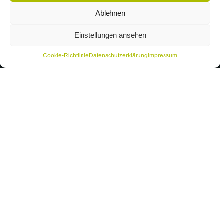
Ablehnen
Einstellungen ansehen
Cookie-Richtlinie
Datenschutzerklärung
Impressum
Kontakt
Forum Natur Brandenburg e.V.
Hegelallee 46
14467 Potsdam
Telefon: +49 (331) 58 17 96 60
Telefax: +49 (331) 58 17 96 61
Email: info@forum-natur-brandenburg.de