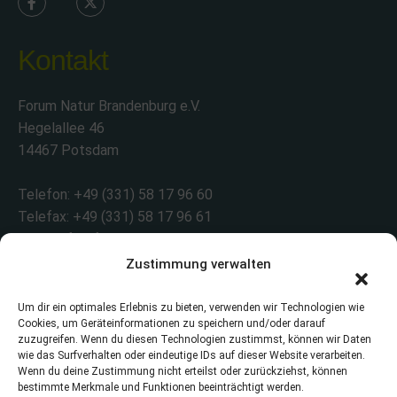
Kontakt
Forum Natur Brandenburg e.V.
Hegelallee 46
14467 Potsdam
Telefon: +49 (331) 58 17 96 60
Telefax: +49 (331) 58 17 96 61
Email: info@forum-natur-brandenburg.de
Zustimmung verwalten
Überblick
Um dir ein optimales Erlebnis zu bieten, verwenden wir Technologien wie
Cookies, um Geräteinformationen zu speichern und/oder darauf
zuzugreifen. Wenn du diesen Technologien zustimmst, können wir Daten
Startseite
wie das Surfverhalten oder eindeutige IDs auf dieser Website verarbeiten.
Wenn du deine Zustimmung nicht erteilst oder zurückziehst, können
Projekte im Überblick
bestimmte Merkmale und Funktionen beeinträchtigt werden.