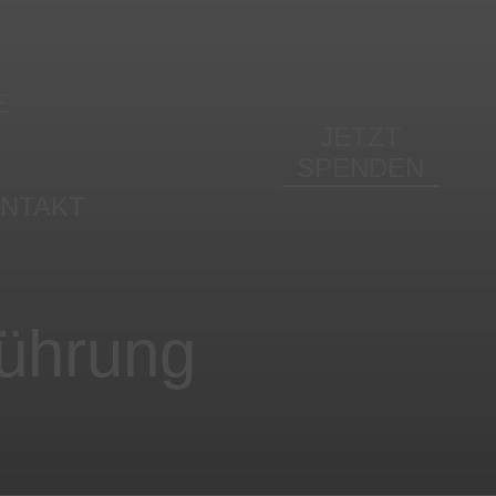
E
JETZT
SPENDEN
rojekt
NTAKT
z
ührung