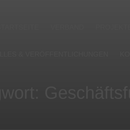
STARTSEITE
VERBAND
PROJEKT
Verbandsmitglieder
Blühflächen-P
LLES & VERÖFFENTLICHUNGEN
KO
Geschäftsführung
Wassergeset
Vorstand
s & Presse
gwort:
Geschäftsf
Satzung &
edia Wall
Allgemeines
Spenden