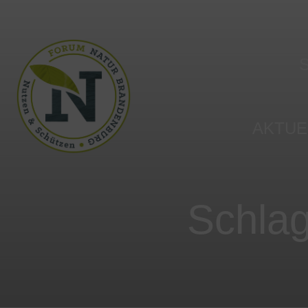
AKTUE
Aktuelle
Schla
Social M
Events