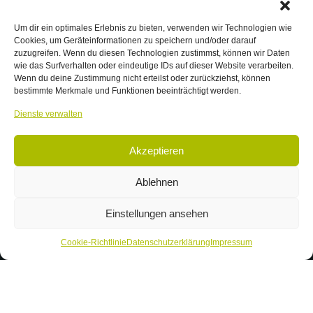
Um dir ein optimales Erlebnis zu bieten, verwenden wir Technologien wie
Cookies, um Geräteinformationen zu speichern und/oder darauf
zuzugreifen. Wenn du diesen Technologien zustimmst, können wir Daten
wie das Surfverhalten oder eindeutige IDs auf dieser Website verarbeiten.
Wenn du deine Zustimmung nicht erteilst oder zurückziehst, können
bestimmte Merkmale und Funktionen beeinträchtigt werden.
Kontakt
Dienste verwalten
Forum Natur Brandenburg e.V.
Akzeptieren
Hegelallee 46
14467 Potsdam
Ablehnen
Telefon: +49 (331) 58 17 96 60
Einstellungen ansehen
Telefax: +49 (331) 58 17 96 61
Email: info@forum-natur-brandenburg.de
Cookie-Richtlinie
Datenschutzerklärung
Impressum
Überblick